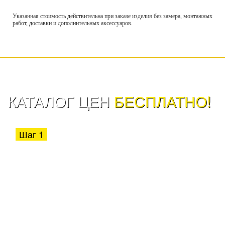
Указанная стоимость действительна при заказе изделия без замера, монтажных
работ, доставки и дополнительных аксессуаров.
КАТАЛОГ ЦЕН
БЕСПЛАТНО!
Шаг 1
Укажите куда выслать ссылку на
каталог цен:
SMS
Viber
WhatsApp
Telegram