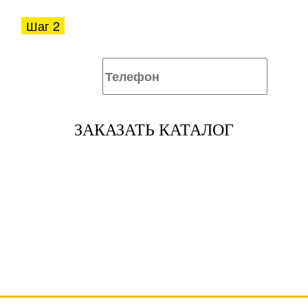
Шаг 2
ЗАКАЗАТЬ КАТАЛОГ
Также мы закрепим за Вашим номером
телефона скидку!
Оставляя свои контактные данные, вы подтверждаете свое совершеннолетие,
соглашаетесь на обработку персональных данных в соответствии с
Правовой информацией