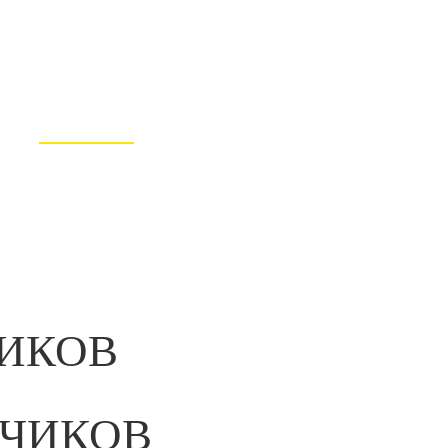
нимальную предоплату
нимаете работу, вносите
тавшуюся сумму после
новки и подписания акта
выполненных работ
ИКОВ
ЗЧИКОВ