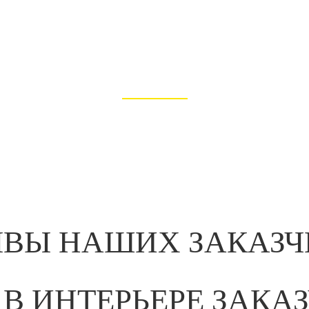
Вами
или в удобное для Вас время
ми
Доставляем Вам двери и
При
каза
производим установку в
ос
течение 1 дня (нестандартные
уста
полотна - от 1 до 3 дней)
ЫВЫ НАШИХ ЗАКАЗЧ
 В ИНТЕРЬЕРЕ ЗАКА