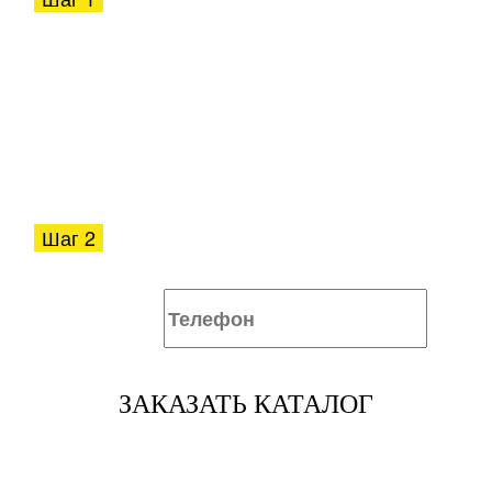
Укажите куда выслать ссылку на
каталог цен:
SMS
Viber
WhatsApp
Telegram
Шаг 2
ЗАКАЗАТЬ КАТАЛОГ
Также мы закрепим за Вашим номером