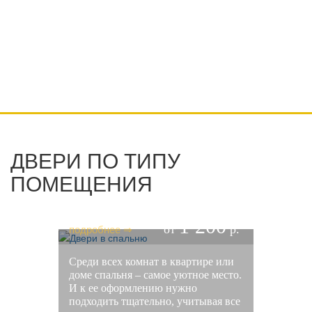
телефона скидку!
Оставляя свои контактные данные, вы подтверждаете свое совершеннолетие,
соглашаетесь на обработку персональных данных в соответствии с
Правовой информацией
ДВЕРИ ПО ТИПУ
ПОМЕЩЕНИЯ
ДВЕРИ В СПАЛЬНЮ
1 200
подробнее ⇒
от
р.
Среди всех комнат в квартире или
доме спальня – самое уютное место.
И к ее оформлению нужно
подходить тщательно, учитывая все