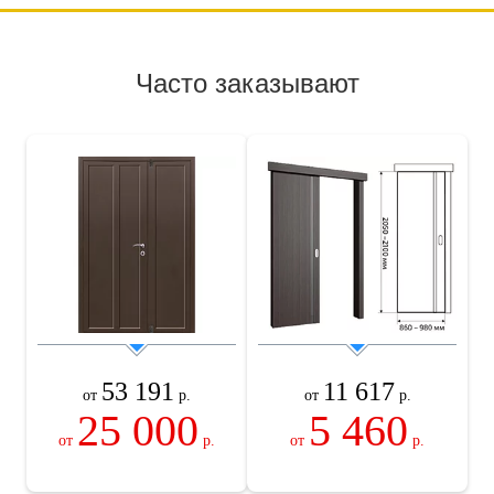
Часто заказывают
53 191
11 617
от
р.
от
р.
25 000
5 460
от
р.
от
р.