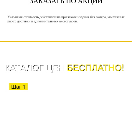
ЗАКАЗАТЬ ПО АКЦИИ
Указанная стоимость действительна при заказе изделия без замера, монтажных
работ, доставки и дополнительных аксессуаров.
КАТАЛОГ ЦЕН
БЕСПЛАТНО!
Шаг 1
Укажите куда выслать ссылку на
каталог цен:
SMS
Viber
WhatsApp
Telegram