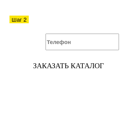
Шаг 2
ЗАКАЗАТЬ КАТАЛОГ
Также мы закрепим за Вашим номером
телефона скидку!
Оставляя свои контактные данные, вы подтверждаете свое совершеннолетие,
соглашаетесь на обработку персональных данных в соответствии с
Правовой информацией